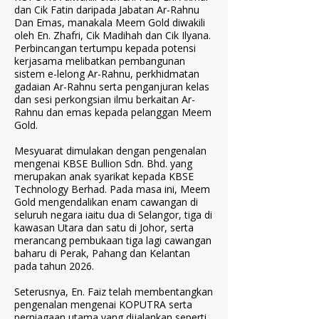
dan Cik Fatin daripada Jabatan Ar-Rahnu
Dan Emas, manakala Meem Gold diwakili
oleh En. Zhafri, Cik Madihah dan Cik Ilyana.
Perbincangan tertumpu kepada potensi
kerjasama melibatkan pembangunan
sistem e-lelong Ar-Rahnu, perkhidmatan
gadaian Ar-Rahnu serta penganjuran kelas
dan sesi perkongsian ilmu berkaitan Ar-
Rahnu dan emas kepada pelanggan Meem
Gold.
Mesyuarat dimulakan dengan pengenalan
mengenai KBSE Bullion Sdn. Bhd. yang
merupakan anak syarikat kepada KBSE
Technology Berhad. Pada masa ini, Meem
Gold mengendalikan enam cawangan di
seluruh negara iaitu dua di Selangor, tiga di
kawasan Utara dan satu di Johor, serta
merancang pembukaan tiga lagi cawangan
baharu di Perak, Pahang dan Kelantan
pada tahun 2026.
Seterusnya, En. Faiz telah membentangkan
pengenalan mengenai KOPUTRA serta
perniagaan utama yang dijalankan seperti