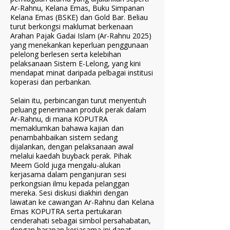
Ar-Rahnu, Kelana Emas, Buku Simpanan
Kelana Emas (BSKE) dan Gold Bar. Beliau
turut berkongsi maklumat berkenaan
Arahan Pajak Gadai Islam (Ar-Rahnu 2025)
yang menekankan keperluan penggunaan
pelelong berlesen serta kelebihan
pelaksanaan Sistem E-Lelong, yang kini
mendapat minat daripada pelbagai institusi
koperasi dan perbankan.
Selain itu, perbincangan turut menyentuh
peluang penerimaan produk perak dalam
Ar-Rahnu, di mana KOPUTRA
memaklumkan bahawa kajian dan
penambahbaikan sistem sedang
dijalankan, dengan pelaksanaan awal
melalui kaedah buyback perak. Pihak
Meem Gold juga mengalu-alukan
kerjasama dalam penganjuran sesi
perkongsian ilmu kepada pelanggan
mereka. Sesi diskusi diakhiri dengan
lawatan ke cawangan Ar-Rahnu dan Kelana
Emas KOPUTRA serta pertukaran
cenderahati sebagai simbol persahabatan,
dengan harapan kerjasama ini dapat