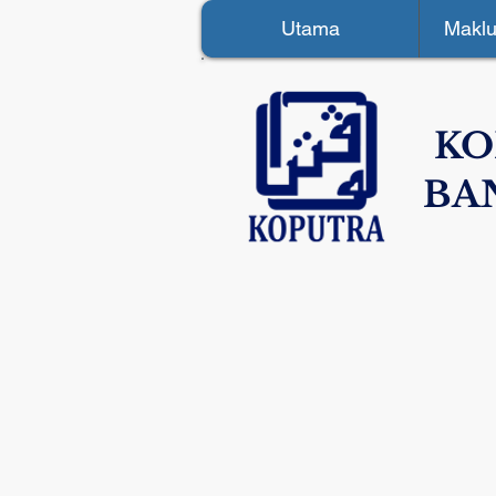
Utama
Maklu
KO
BA