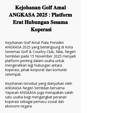
𝐊𝐞𝐣𝐨𝐡𝐚𝐧𝐚𝐧 𝐆𝐨𝐥𝐟 𝐀𝐦𝐚𝐥
𝐀𝐍𝐆𝐊𝐀𝐒𝐀 𝟐𝟎𝟐𝟓 : 𝐏𝐥𝐚𝐭𝐟𝐨𝐫𝐦
𝐄𝐫𝐚𝐭 𝐇𝐮𝐛𝐮𝐧𝐠𝐚𝐧 𝐒𝐞𝐬𝐚𝐦𝐚
𝐊𝐨𝐩𝐞𝐫𝐚𝐬𝐢
Kejohanan Golf Amal Piala Presiden
ANGKASA 2025 yang berlangsung di Kota
Seriemas Golf & Country Club, Nilai, Negeri
Sembilan pada 15 November 2025 menjadi
platform penting dalam usaha untuk
mengeratkan lagi hubungan antara
koperasi, pihak korporat dan komuniti
setempat.
Kejohanan tersebut yang dianjurkan oleh
ANGKASA Negeri Sembilan bersama
Yayasan ANGKASA juga merupakan salah
satu usaha bagi mengangkat peranan
koperasi sebagai pemacu sosial dan
ekonomi negara.