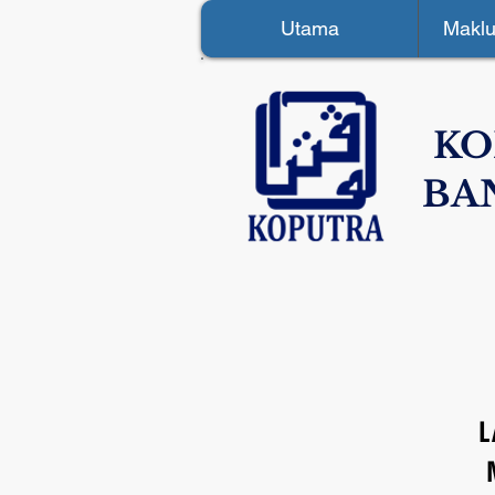
Utama
Maklu
KO
BA
L