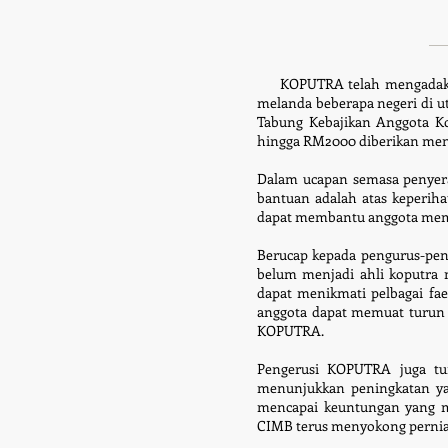
KOPUTRA telah mengadakan s
melanda beberapa negeri di 
Tabung Kebajikan Anggota K
hingga RM2000 diberikan meng
Dalam ucapan semasa penyer
bantuan adalah atas keperih
dapat membantu anggota membe
Berucap kepada pengurus-pen
belum menjadi ahli koputra 
dapat menikmati pelbagai fa
anggota dapat memuat turun M
KOPUTRA.
Pengerusi KOPUTRA juga tu
menunjukkan peningkatan ya
mencapai keuntungan yang me
CIMB terus menyokong perniag