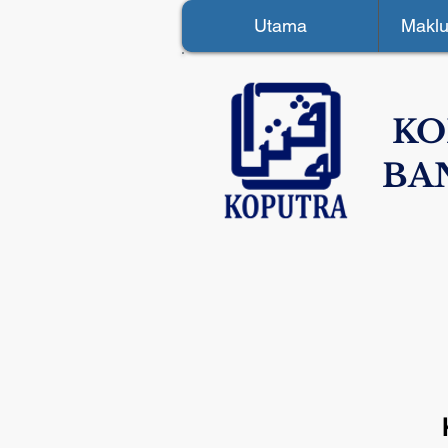
Utama
Maklu
KO
BA