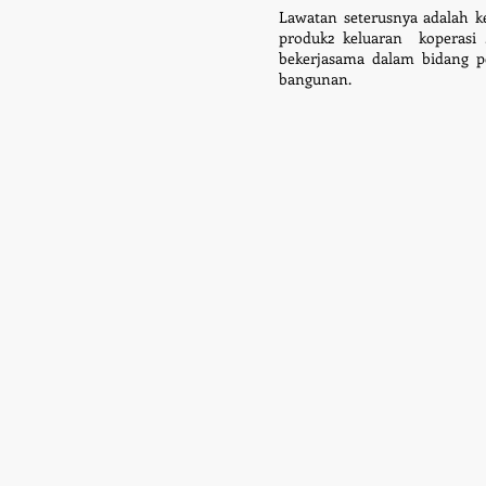
Lawatan seterusnya adalah ke
produk2 keluaran koperasi
bekerjasama dalam bid
ang p
bangunan.