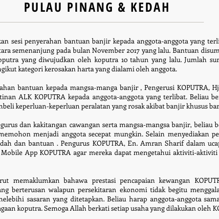
PULAU PINANG & KEDAH
esi penyerahan bantuan banjir kepada anggota-anggota yang terli
utara semenanjung pada bulan November 2017 yang lalu. Bantuan di
oputra yang diwujudkan oleh koputra 10 tahun yang lalu. Jumlah 
ikut kategori kerosakan harta yang dialami oleh anggota.
ahan bantuan kepada mangsa-manga banjir , Pengerusi KOPUTRA, Hj
atinan ALK KOPUTRA kepada anggota-anggota yang terlibat. Beliau b
li keperluan-keperluan peralatan yang rosak akibat banjir khusus ba
gurus dan kakitangan cawangan serta mangsa-mangsa banjir, beliau 
memohon menjadi anggota secepat mungkin. Selain menyediakan pem
edah dan bantuan . Pengurus KOPUTRA, En. Amran Sharif dalam uca
obile App KOPUTRA agar mereka dapat mengetahui aktiviti-aktiviti 
rut memaklumkan bahawa prestasi pencapaian kewangan KOPUTR
ng berterusan walapun persekitaran ekonomi tidak begitu menggal
lebihi sasaran yang ditetapkan. Beliau harap anggota-anggota sa
aan koputra. Semoga Allah berkati setiap usaha yang dilakukan oleh