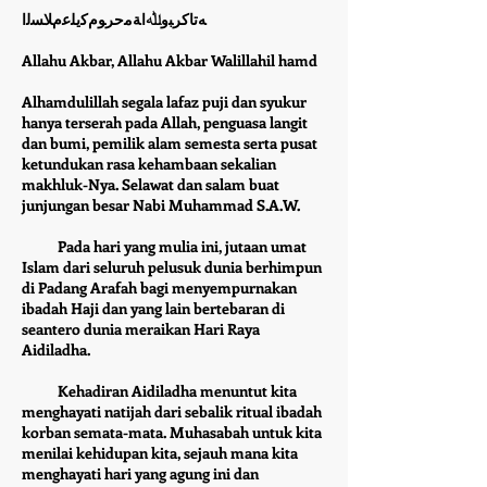
ﻪﺗﺎﻛﺮﺒﻭﷲﺍﺔﻣﺣﺮﻮﻡﻛﻳﻠﻋﻡﻼﺴﻟﺍ
Allahu Akbar, Allahu Akbar Walillahil hamd
Alhamdulillah segala lafaz puji dan syukur
hanya terserah pada Allah, penguasa langit
dan bumi, pemilik alam semesta serta pusat
ketundukan rasa kehambaan sekalian
makhluk-Nya. Selawat dan salam buat
junjungan besar Nabi Muhammad S.A.W.
Pada hari yang mulia ini, jutaan umat
Islam dari seluruh pelusuk dunia berhimpun
di Padang Arafah bagi menyempurnakan
ibadah Haji dan yang lain bertebaran di
seantero dunia meraikan Hari Raya
Aidiladha.
Kehadiran Aidiladha menuntut kita
menghayati natijah dari sebalik ritual ibadah
korban semata-mata. Muhasabah untuk kita
menilai kehidupan kita, sejauh mana kita
menghayati hari yang agung ini dan