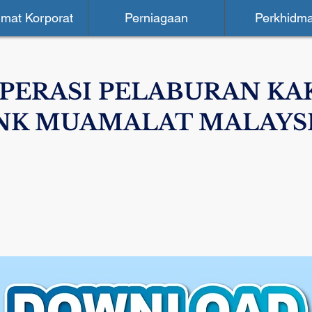
mat Korporat
Perniagaan
Perkhidma
PERASI PELABURAN KA
NK MUAMALAT MALAYS