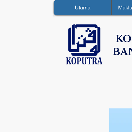
Utama
Maklu
KO
BA